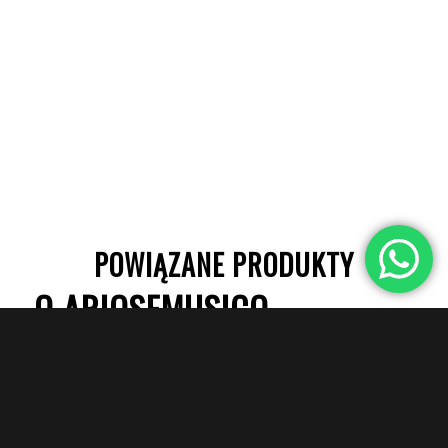
POWIĄZANE PRODUKTY
O ARIOSEMUSICO.
Od ponad 15 lat Ariose Music dostarcza szeroką gamę
najwyższej jakości instrumentów muzycznych milionom
klientów na całym świecie.
Zaspokajając potrzeby muzyków, kompozytorów,