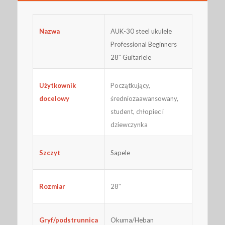
AUK-30 steel ukulele
Nazwa
Professional Beginners
28″ Guitarlele
Początkujący,
Użytkownik
średniozaawansowany,
docelowy
student, chłopiec i
dziewczynka
Szczyt
Sapele
28″
Rozmiar
Gryf/podstrunnica
Okuma/Heban