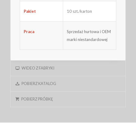
Pakiet
10 szt./karton
Praca
Sprzedaż hurtowa i OEM
marki niestandardowej
WIDEO Z FABRYKI
POBIERZ KATALOG
POBIERZ PRÓBKĘ