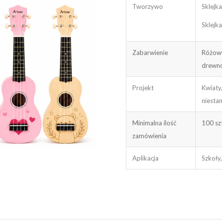
Tworzywo
Sklejka
Sklejka
Zabarwienie
Różowy
drewno
Projekt
Kwiaty,
niesta
Minimalna ilość
100 sz
zamówienia
Aplikacja
Szkoły