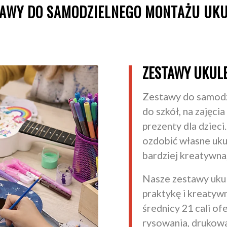
TAWY DO SAMODZIELNEGO MONTAŻU UKU
ZESTAWY UKULE
Zestawy do samodzi
do szkół, na zajęci
prezenty dla dziec
ozdobić własne ukul
bardziej kreatywna
Nasze zestawy ukul
praktykę i kreatywn
średnicy 21 cali o
rysowania, drukowan