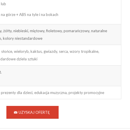
 lub
 na górze + ABS na tyle i na bokach
, żółty, niebieski, miętowy, fioletowy, pomarańczowy, naturalne
, kolory niestandardowe
 słońce, wieloryb, kaktus, gwiazdy, serca, wzory tropikalne,
ndardowe dzieła sztuki
t.
, prezenty dla dzieci, edukacja muzyczna, projekty promocyjne
UZYSKAJ OFERTĘ