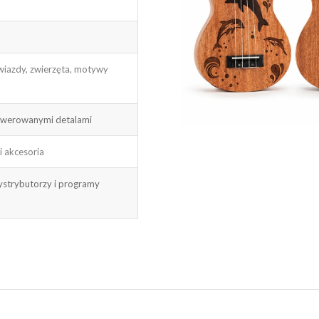
iazdy, zwierzęta, motywy
rawerowanymi detalami
i akcesoria
ystrybutorzy i programy