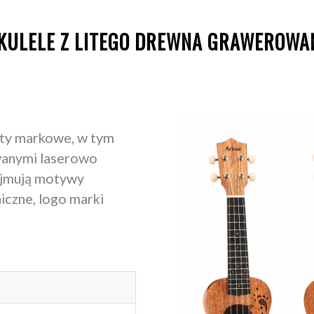
KULELE Z LITEGO DREWNA GRAWEROWA
kty markowe, w tym
owanymi laserowo
ejmują motywy
iczne, logo marki