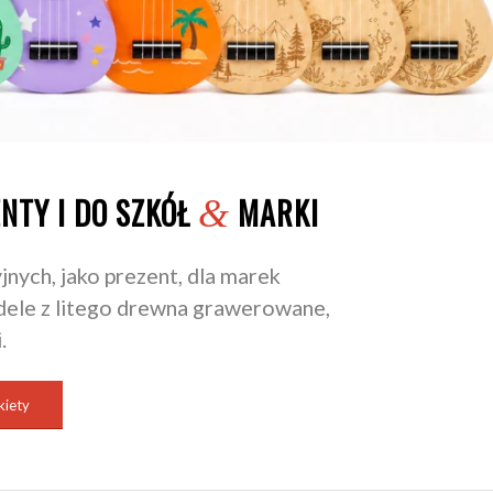
NTY I DO SZKÓŁ
MARKI
&
nych, jako prezent, dla marek
dele z litego drewna grawerowane,
.
kiety