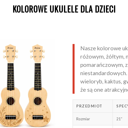
KOLOROWE UKULELE DLA DZIECI
Nasze kolorowe uku
różowym, żółtym, 
pomarańczowym, z 
niestandardowych. U
wieloryb, kaktus, g
że są one atrakcyjn
PRZEDMIOT
SPEC
Rozmiar
21″