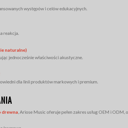
wansowanych występów i celów edukacyjnych.
a reakcja.
e naturalne)
ując jednocześnie właściwości akustyczne.
i
wiedni dla linii produktów markowych i premium.
ANIA
go drewna
, Ariose Music oferuje pełen zakres usług OEM i ODM, 
e laserowe