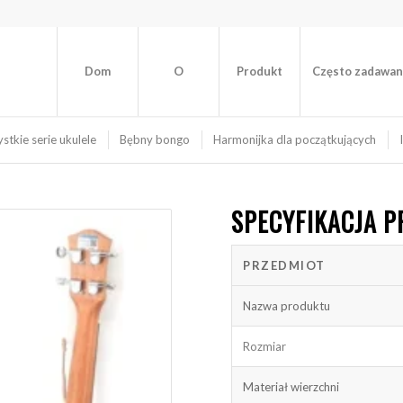
Dom
O
Produkt
Często zadawan
stkie serie ukulele
Bębny bongo
Harmonijka dla początkujących
SPECYFIKACJA 
PRZEDMIOT
Nazwa produktu
Rozmiar
Materiał wierzchni