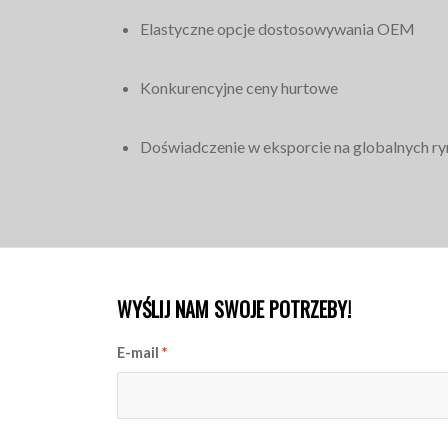
Elastyczne opcje dostosowywania OEM
Konkurencyjne ceny hurtowe
Doświadczenie w eksporcie na globalnych r
WYŚLIJ NAM SWOJE POTRZEBY!
E-mail
*