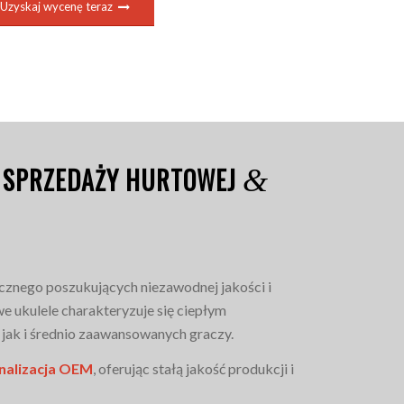
Uzyskaj wycenę teraz
W SPRZEDAŻY HURTOWEJ
&
cznego poszukujących niezawodnej jakości i
we ukulele charakteryzuje się ciepłym
 jak i średnio zaawansowanych graczy.
nalizacja OEM
, oferując stałą jakość produkcji i