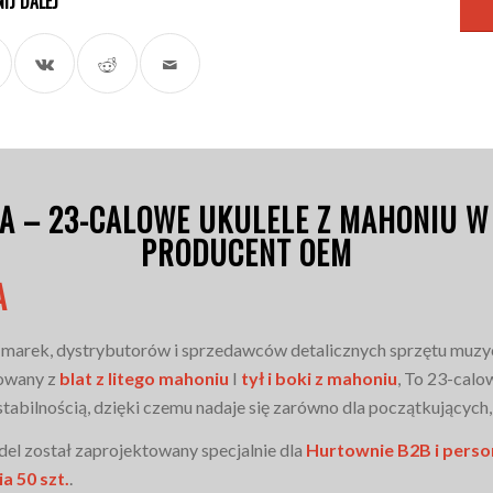
NIJ DALEJ
NA – 23-CALOWE UKULELE Z MAHONIU 
PRODUCENT OEM
A
a marek, dystrybutorów i sprzedawców detalicznych sprzętu muzy
dowany z
blat z litego mahoniu
I
tył i boki z mahoniu
, To 23-calo
tabilnością, dzięki czemu nadaje się zarówno dla początkujących,
odel został zaprojektowany specjalnie dla
Hurtownie B2B i perso
a 50 szt.
.