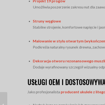
Projekt 19 progów
Umożliwia poszerzenie zakresu nut dla zaa
Struny węglowe
Stabilne strojenie, komfortowe napięcie i jasn
Malowanie w stylu otwartym (wykończeni
Podkreśla naturalny rysunek drewna, zachow
Dekoracja otworu rezonansowego muszl
Dodaje wyrafinowany szczegół wizualny odpo
USŁUGI OEM I DOSTOSOWYW
Jako profesjonalista
producent ukulele z lite
Nadruk logo na zamówienie lub grawerowani
Ukulele z drewna