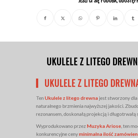
JEŚLI CI SIĘ PODOBA, UDOSTĘP
UKULELE Z LITEGO DREW
UKULELE Z LITEGO DREWN
Ten
Ukulele z litego drewna
jest stworzony dl
naturalnego brzmienia najwyższej jakości. Zbu
rezonansem, doskonałą projekcją i długotrwałą s
Wyprodukowano przez
Muzyka Ariose
, ten m
konkurencyjne ceny
minimalna ilość zamówieni