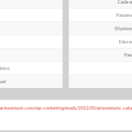
Cada un
Pandere
50 pieza
Educa
Pan
único
ual
//ariosemusic.com/wp-content/uploads/2022/05/ariosemusic-cata