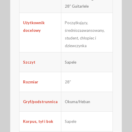
28″ Guitarlele
Początkujący,
Użytkownik
średniozaawansowany,
docelowy
student, chłopiec i
dziewczynka
Szczyt
Sapele
28″
Rozmiar
Gryf/podstrunnica
Okuma/Heban
Korpus, tył i bok
Sapele