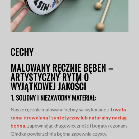
CECHY
MALOWANY RĘCZNIE BĘBEN –
ARTYSTYCZNY RYTM O
WYJĄTKOWEJ JAKOŚCI
1. SOLIDNY I NIEZAWODNY MATERIAŁ:
Nasze ręcznie malowane bębny są wykonane z
trwała
rama drewniana
i
syntetyczny lub naturalny naciąg
bębna
, zapewniając długowieczność i bogaty rezonans.
Gładka powierzchnia bębna zapewnia czysty,