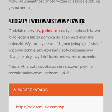
rozwijać umiejętności motoryczne i cieszyć się sztuką
gry na perkusji.
4.BOGATY I WIELOWARSTWOWY DŹWIĘK:
Z udziałem
czysty, pełny ton
, na tych bębnach łatwo
grać ręcznie lub za pomocą dołączonej drewnianej
pałeczki. Wystarczy trzymać bęben jedną ręką i stukać
w powierzchnię, aby uzyskać ciepły, rezonansowy
dźwięk, który uwydatni każde muzyczne otoczenie.
Niech rytm i sztuka połączą się z naszymi pięknie
ręcznie malowanymi bębnami! 🎶🎨
POBIERZ KATALOG
https://ariosemusic.com/wp-