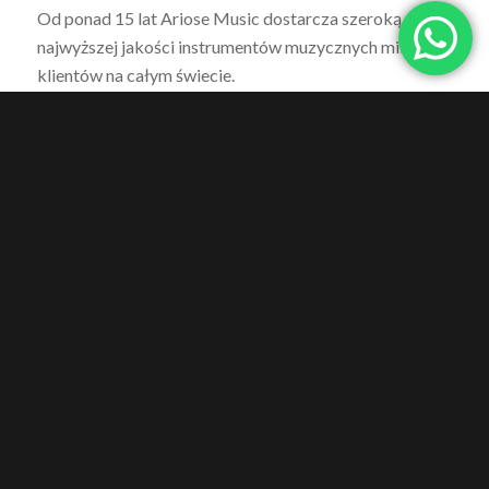
Od ponad 15 lat Ariose Music dostarcza szeroką gamę
najwyższej jakości instrumentów muzycznych milionom
klientów na całym świecie.
Zaspokajając potrzeby muzyków, kompozytorów,
domów produkcyjnych i miłośników muzyki na całym
świecie, firma oferuje szeroki asortyment produktów,
obejmujący ukulele, skrzypce, gitary akustyczne,
keyboardy, perkusje i inne powiązane akcesoria.
Misją firmy jest dostarczanie klientom na całym
świecie instrumentów muzycznych najwyższej jakości
w najlepszych cenach. Firma chce doskonalić się w
zakresie rozwoju produktów, doskonałych standardów
obsługi i najwyższego poziomu zadowolenia klienta.
Służąc swoim cenionym klientom przez wiele lat, firma
wypracowała sobie jeden z najbardziej
doświadczonych zespołów specjalistów, którzy mają