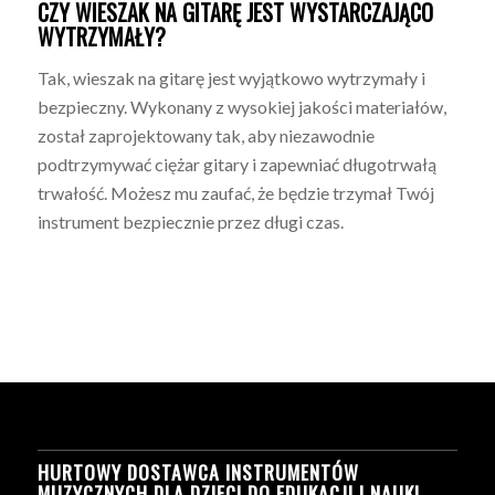
CZY WIESZAK NA GITARĘ JEST WYSTARCZAJĄCO
WYTRZYMAŁY?
Tak, wieszak na gitarę jest wyjątkowo wytrzymały i
bezpieczny. Wykonany z wysokiej jakości materiałów,
został zaprojektowany tak, aby niezawodnie
podtrzymywać ciężar gitary i zapewniać długotrwałą
trwałość. Możesz mu zaufać, że będzie trzymał Twój
instrument bezpiecznie przez długi czas.
HURTOWY DOSTAWCA INSTRUMENTÓW
MUZYCZNYCH DLA DZIECI DO EDUKACJI I NAUKI