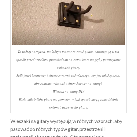
To rodzaj narzędzia, na którym możesz zawiesić gitarę, chroniąc ją w ten
sposób przed wszelkimi przeszkodami na ziemi, które mogłyby potencjalnie
uszkodzić gitarę.
Jeśli jesteś kreatywny i chcesz stworzyć coś własnego, czy jest jakiś sposób,
aby samemu wykonać uchwyt ścienny na gitarę?
Wieszak na gitarę DIY
Wielu miłośników gitary ma pomysły, w jaki sposób mogą samodzielnie
wykonać uchwyty do gitary.
Wieszaki na gitary występują w różnych wzorach, aby
pasować do różnych typów gitar, przestrzeni i
preferencji ekspozycyjnych. Oto zestawienie