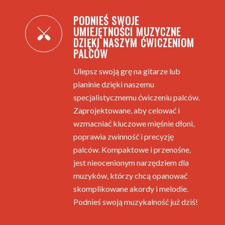
PODNIEŚ SWOJE
UMIEJĘTNOŚCI MUZYCZNE
DZIĘKI NASZYM ĆWICZENIOM
PALCÓW
Ulepsz swoją grę na gitarze lub
pianinie dzięki naszemu
specjalistycznemu ćwiczeniu palców.
Zaprojektowane, aby celować i
wzmacniać kluczowe mięśnie dłoni,
poprawia zwinność i precyzję
palców. Kompaktowe i przenośne,
jest nieocenionym narzędziem dla
muzyków, którzy chcą opanować
skomplikowane akordy i melodie.
Podnieś swoją muzykalność już dziś!