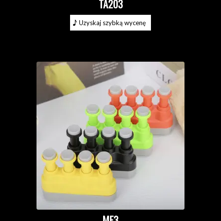
TA203
Uzyskaj szybką wycenę
MF3