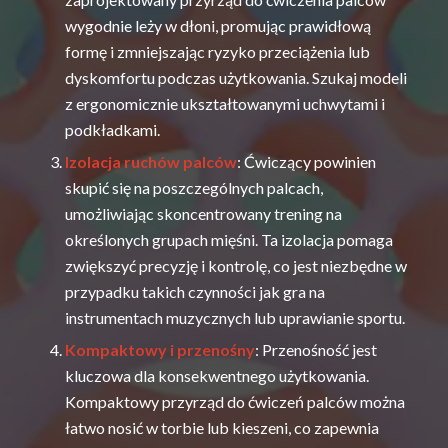
wygodnie leży w dłoni, promując prawidłową
formę i zmniejszając ryzyko przeciążenia lub
dyskomfortu podczas użytkowania. Szukaj modeli
z ergonomicznie ukształtowanymi uchwytami i
podkładkami.
Izolacja ruchów palców
: Ćwiczący powinien
skupić się na poszczególnych palcach,
umożliwiając skoncentrowany trening na
określonych grupach mięśni. Ta izolacja pomaga
zwiększyć precyzję i kontrolę, co jest niezbędne w
przypadku takich czynności jak gra na
instrumentach muzycznych lub uprawianie sportu.
Kompaktowy i przenośny
: Przenośność jest
kluczowa dla konsekwentnego użytkowania.
Kompaktowy przyrząd do ćwiczeń palców można
łatwo nosić w torbie lub kieszeni, co zapewnia