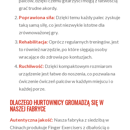
palców, dzięki czemu gitarzyści mogą z łatwością
grać trudne akordy.
Poprawiona siła:
Dzięki temu każdy palec zyskuje
taką samą siłę, co jest niezwykle istotne dla
zrównoważonej gry.
Rehabilitacja:
Oprócz regularnych treningów, jest
to również narzędzie, po które sięgają osoby
wracające do zdrowia po kontuzjach.
Ruchliwość:
Dzięki kompaktowym rozmiarom
urządzenie jest łatwe do noszenia, co pozwala na
ćwiczenie ćwiczeń palców w każdym miejscu i o
każdej porze.
DLACZEGO HURTOWNICY GROMADZĄ SIĘ W
NASZEJ FABRYCE
Autentyczna jakość:
Nasza fabryka z siedzibą w
Chinach produkuje Finger Exercisers z dbałością o