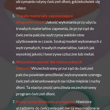
utrzymanie rutyny ćwiczeń dłoni, gdziekolwiek się
udasz.
Trwałe materiały zapewniające
długowieczność
:Jakość wykonania przy użyciu
trwałych materiałów zapewnia, że przyrząd do
ćwiczenia palców wytrzyma wielokrotne
użytkowanie w czasie. Szukaj modeli wykonanych z
wytrzymałych, trwałych materiałów, takich jak
wysokiej jakości tworzywa sztuczne lub metal.
Wszechstronność dla różnorodnych
ćwiczeń
:Wszechstronny przyrząd do ćwiczeń
palców powinien umożliwiać wykonywanie szeregu
ćwiczeń ukierunkowanych na różne mięśnie i ruchy
dłoni. Ta elastyczność umożliwia wszechstronny
program ćwiczeń dłoni.
Przejrzyste śledzenie postępów
: Niektóre
urządzenia do ćwiczenia palców są wyposażone w