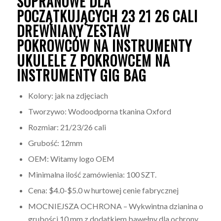
SOPRANOWE DLA
POCZĄTKUJĄCYCH 23 21 26 CALI
DREWNIANY ZESTAW
POKROWCÓW NA INSTRUMENTY
UKULELE Z POKROWCEM NA
INSTRUMENTY GIG BAG
Kolory: jak na zdjęciach
Tworzywo:
Wodoodporna tkanina Oxford
Rozmiar: 21/23/26 cali
Grubość: 12mm
OEM: Witamy logo OEM
Minimalna ilość zamówienia: 100 SZT.
Cena: $4.0-$5.0 w hurtowej cenie fabrycznej
MOCNIEJSZA OCHRONA – Wykwintna dzianina o
grubości 10 mm z dodatkiem bawełny dla ochrony.