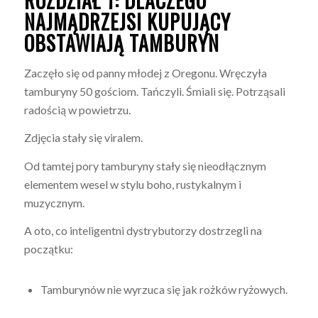
ROZDZIAŁ 1: DLACZEGO
NAJMĄDRZEJSI KUPUJĄCY
OBSTAWIAJĄ
TAMBURYN
Zaczęło się od panny młodej z Oregonu. Wręczyła
tamburyny 50 gościom. Tańczyli. Śmiali się. Potrząsali
radością w powietrzu.
Zdjęcia stały się viralem.
Od tamtej pory tamburyny stały się nieodłącznym
elementem wesel w stylu boho, rustykalnym i
muzycznym.
A oto, co inteligentni dystrybutorzy dostrzegli na
początku:
Tamburynów nie wyrzuca się jak rożków ryżowych.