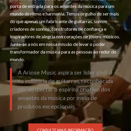
porta de entrada para os amantes da música para um
mundo de ritmo e harmonia. Temos orgulho de ser mais
do que apenas um fabricante de guitarras, somos
criadores de sonhos, construtores de confiança e
inspiradores de alegria nos corações de jovens músicos.
Junte-se a nós em nossa missão de levar o poder
transformador da música para as pessoas ao redor do
mundo.
A Ariose Music aspira ser líder global
na indústria de guitarras, reconhecida
por despertar o espírito criativo dos
amantes da música por meio de
produtos excepcionais.
CONSULTE MAIS INFORMAÇÃO