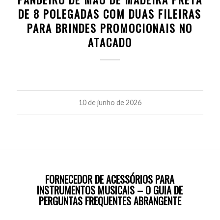
DE 8 POLEGADAS COM DUAS FILEIRAS
para
PARA BRINDES PROMOCIONAIS NO
ATACADO
web
design
10 de junho de 2026
respons
e não
deve
FORNECEDOR DE ACESSÓRIOS PARA
INSTRUMENTOS MUSICAIS – O GUIA DE
PERGUNTAS FREQUENTES ABRANGENTE
ser