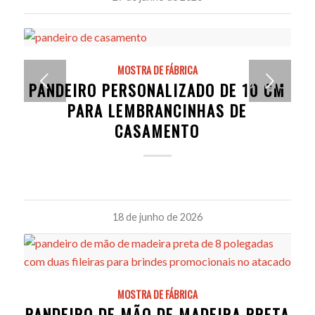
MOSTRA DE FÁBRICA
O posicionamento personalizado não
PANDEIRO PERSONALIZADO DE 10 CM
PARA LEMBRANCINHAS DE
é
CASAMENTO
conside
uma
18 de junho de 2026
prática
MOSTRA DE FÁBRICA
recome
PANDEIRO DE MÃO DE MADEIRA PRETA