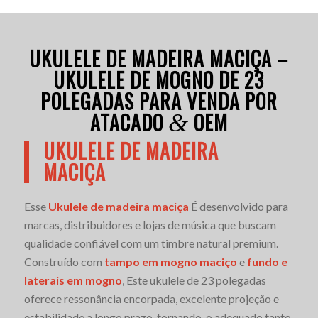
UKULELE DE MADEIRA MACIÇA –
UKULELE DE MOGNO DE 23
POLEGADAS PARA VENDA POR
ATACADO
OEM
&
UKULELE DE MADEIRA
MACIÇA
Esse
Ukulele de madeira maciça
É desenvolvido para
marcas, distribuidores e lojas de música que buscam
qualidade confiável com um timbre natural premium.
Construído com
tampo em mogno maciço
e
fundo e
laterais em mogno
, Este ukulele de 23 polegadas
oferece ressonância encorpada, excelente projeção e
estabilidade a longo prazo, tornando-o adequado tanto