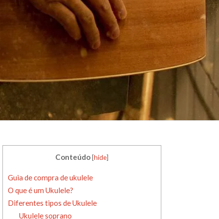
Conteúdo
[
hide
]
Guia de compra de ukulele
O que é um Ukulele?
Diferentes tipos de Ukulele
Ukulele soprano