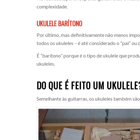
complexidade.
UKULELE BARÍTONO
Por último, mas definitivamente não menos impor
todos os ukuleles – é até considerado o “pai” ou o
É “barítono” porque é o tipo de ukulele que prod
ukuleles.
DO QUE É FEITO UM UKULELE
Semelhante às guitarras, os ukuleles também são f