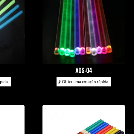
ADS-04
pida
Obter uma cotação rápida