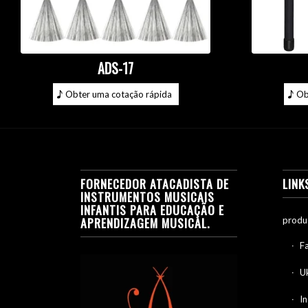
ADS-17
Obter uma cotação rápida
Ob
FORNECEDOR ATACADISTA DE
LINK
INSTRUMENTOS MUSICAIS
INFANTIS PARA EDUCAÇÃO E
APRENDIZAGEM MUSICAL.
produ
F
Uk
I