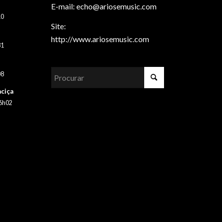
E-mail: echo@ariosemusic.com
10
Site:
http://www.ariosemusic.com
31
08
ciça
 6h02