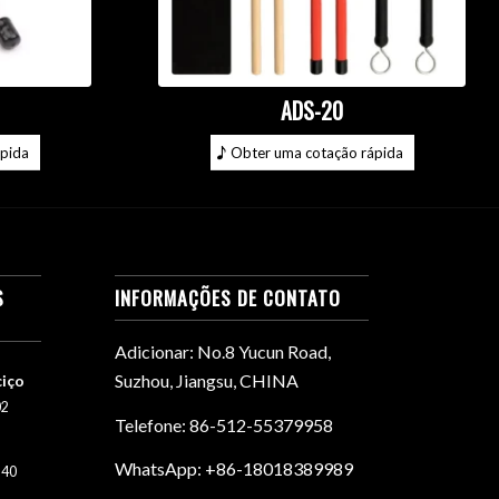
ADS-20
pida
Obter uma cotação rápida
S
INFORMAÇÕES DE CONTATO
Adicionar: No.8 Yucun Road,
Suzhou, Jiangsu, CHINA
ciço
02
Telefone: 86-512-55379958
WhatsApp: +86-18018389989
h40