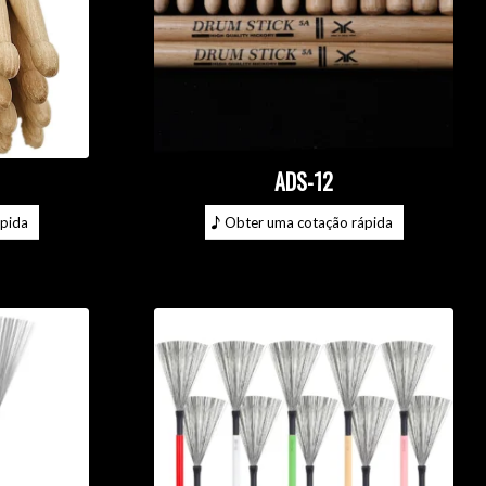
ADS-12
pida
Obter uma cotação rápida