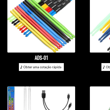
ADS-01
Obter uma cotação rápida
Ob