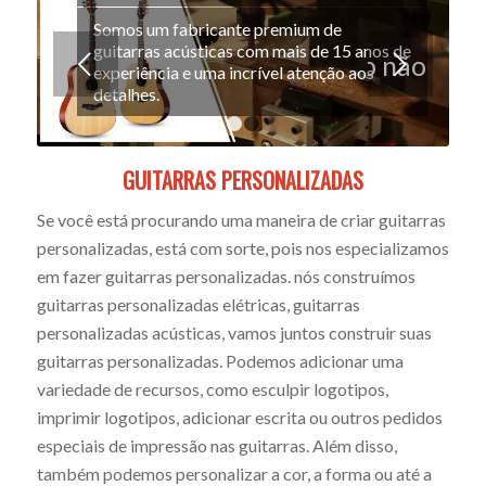
Somos um fabricante premium de
guitarras acústicas com mais de 15 anos de
 posicionamento personalizado não
experiência e uma incrível atenção aos
detalhes.
é
1
2
GUITARRAS PERSONALIZADAS
consider
Se você está procurando uma maneira de criar guitarras
personalizadas, está com sorte, pois nos especializamos
uma
em fazer guitarras personalizadas. nós construímos
guitarras personalizadas elétricas, guitarras
prática
personalizadas acústicas, vamos juntos construir suas
guitarras personalizadas. Podemos adicionar uma
variedade de recursos, como esculpir logotipos,
recomen
imprimir logotipos, adicionar escrita ou outros pedidos
especiais de impressão nas guitarras. Além disso,
para
também podemos personalizar a cor, a forma ou até a