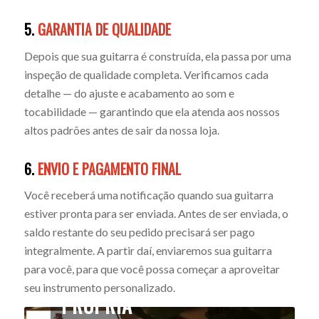
5.
GARANTIA DE QUALIDADE
Depois que sua guitarra é construída, ela passa por uma
inspeção de qualidade completa. Verificamos cada
detalhe — do ajuste e acabamento ao som e
tocabilidade — garantindo que ela atenda aos nossos
altos padrões antes de sair da nossa loja.
6.
ENVIO E PAGAMENTO FINAL
Você receberá uma notificação quando sua guitarra
estiver pronta para ser enviada. Antes de ser enviada, o
saldo restante do seu pedido precisará ser pago
PERSONALIZE SUAS
integralmente. A partir daí, enviaremos sua guitarra
GUITARRAS ACÚSTICAS
para você, para que você possa começar a aproveitar
PREMIUM DE MARCA
seu instrumento personalizado.
PRÓPRIA