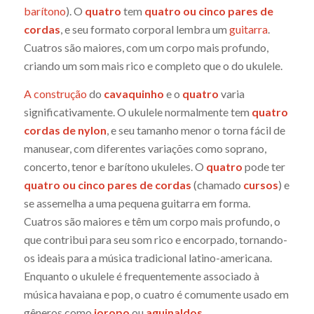
barítono
). O
quatro
tem
quatro ou cinco pares de
cordas
, e seu formato corporal lembra um
guitarra
.
Cuatros são maiores, com um corpo mais profundo,
criando um som mais rico e completo que o do ukulele.
A construção
do
cavaquinho
e o
quatro
varia
significativamente. O ukulele normalmente tem
quatro
cordas de nylon
, e seu tamanho menor o torna fácil de
manusear, com diferentes variações como soprano,
concerto, tenor e barítono ukuleles. O
quatro
pode ter
quatro ou cinco pares de cordas
(chamado
cursos
) e
se assemelha a uma pequena guitarra em forma.
Cuatros são maiores e têm um corpo mais profundo, o
que contribui para seu som rico e encorpado, tornando-
os ideais para a música tradicional latino-americana.
Enquanto o ukulele é frequentemente associado à
música havaiana e pop, o cuatro é comumente usado em
gêneros como
joropo
ou
aguinaldos
.