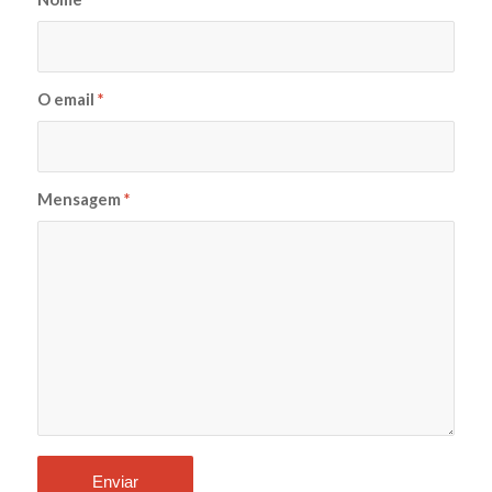
O email
*
Mensagem
*