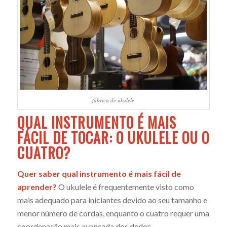
fábrica de ukulele
QUAL INSTRUMENTO É MAIS
FÁCIL DE TOCAR: O UKULELE OU O
CUATRO?
Quer saber qual instrumento é mais fácil de
aprender?
O ukulele é frequentemente visto como
mais adequado para iniciantes devido ao seu tamanho e
menor número de cordas, enquanto o cuatro requer uma
coordenação mais avançada dos dedos.