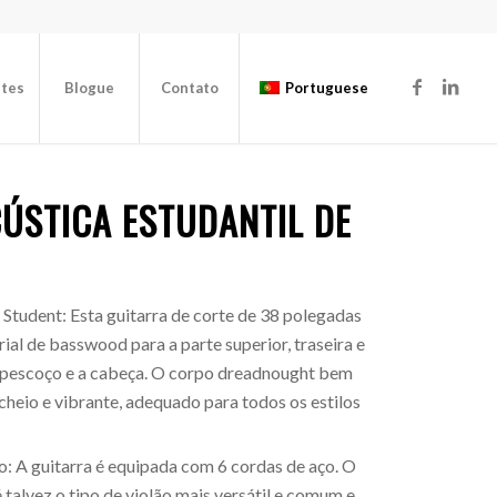
ntes
Blogue
Contato
Portuguese
ÚSTICA ESTUDANTIL DE
Student: Esta guitarra de corte de 38 polegadas
al de basswood para a parte superior, traseira e
 o pescoço e a cabeça. O corpo dreadnought bem
heio e vibrante, adequado para todos os estilos
o: A guitarra é equipada com 6 cordas de aço. O
 talvez o tipo de violão mais versátil e comum e