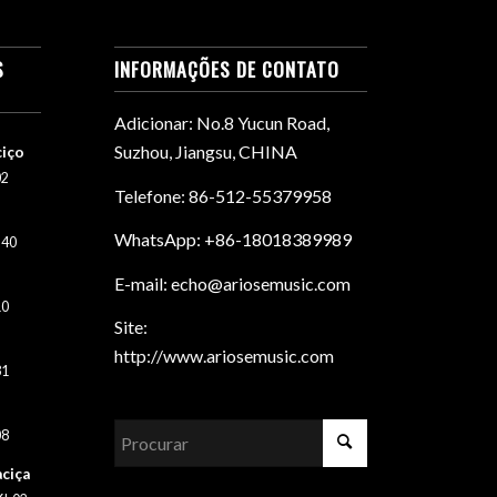
S
INFORMAÇÕES DE CONTATO
Adicionar: No.8 Yucun Road,
Suzhou, Jiangsu, CHINA
ciço
02
Telefone: 86-512-55379958
WhatsApp: +86-18018389989
h40
E-mail: echo@ariosemusic.com
10
Site:
http://www.ariosemusic.com
31
08
ciça