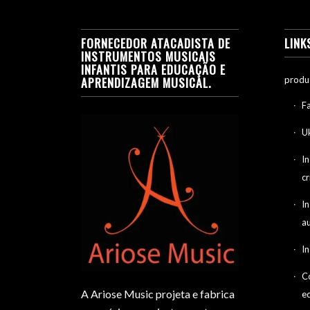
FORNECEDOR ATACADISTA DE
LINK
INSTRUMENTOS MUSICAIS
INFANTIS PARA EDUCAÇÃO E
APRENDIZAGEM MUSICAL.
produ
F
Uk
I
cr
I
a
I
C
A Ariose Music projeta e fabrica
e