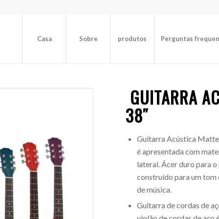
Casa
Sobre
produtos
Perguntas freque
GUITARRA AC
38″
Guitarra Acústica Matte 
é apresentada com materi
lateral. Ácer duro para
construído para um tom c
de música.
Guitarra de cordas de aç
violão de cordas de aço é