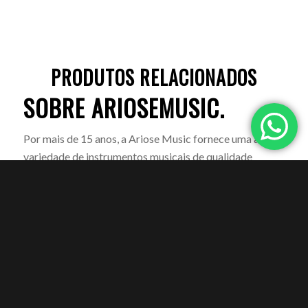
PRODUTOS RELACIONADOS
SOBRE ARIOSEMUSIC.
Por mais de 15 anos, a Ariose Music fornece uma ampla
variedade de instrumentos musicais de qualidade
premium para milhões de clientes em todo o mundo.
Atendendo às necessidades de músicos, compositores
de música, casas de produção e amantes da música
amadora do mundo, a empresa oferece uma ampla
variedade de produtos, incluindo Ukulele, Violinos,
Guitarras Acústicas, Teclados, Baterias e outros
acessórios relacionados.