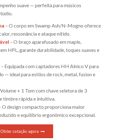
empenho suave — perfeita para músicos
túdio.
na
– O corpo em Swamp Ash/N-Mogno oferece
alor, ressonância e ataque nítido.
ável
– O braço aparafusado em maple,
m HPL, garante durabilidade, toques suaves e
l
– Equipada com captadores HH Alnico V para
 — ideal para estilos de rock, metal, fusion e
 Volume + 1 Tom com chave seletora de 3
timbre rápida e intuitiva.
 O design compacto proporciona maior
reduzido e equilíbrio ergonômico excepcional.
Obter cotação agora