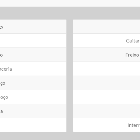
gs
Guitar
po
Freix
ceria
oço
coço
la
Inter