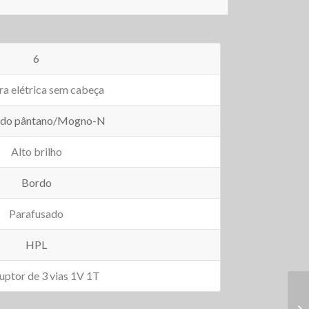
6
ra elétrica sem cabeça
o do pântano/Mogno-N
Alto brilho
Bordo
Parafusado
HPL
ruptor de 3 vias 1V 1T