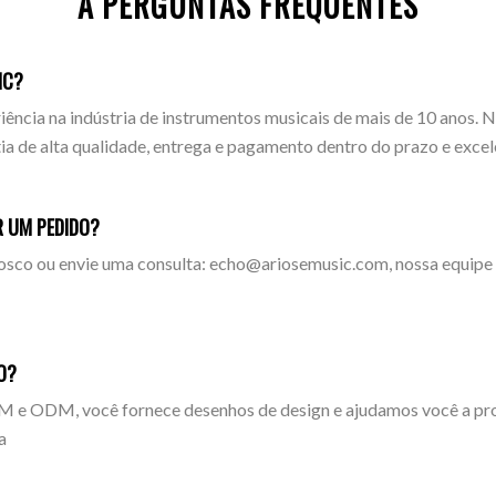
A PERGUNTAS FREQUENTES
IC?
iência na indústria de instrumentos musicais de mais de 10 anos.
a de alta qualidade, entrega e pagamento dentro do prazo e excel
R UM PEDIDO?
osco ou envie uma consulta: echo@ariosemusic.com, nossa equipe 
O?
 e ODM, você fornece desenhos de design e ajudamos você a produ
a