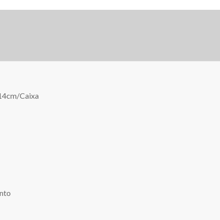
x14cm/Caixa
ento