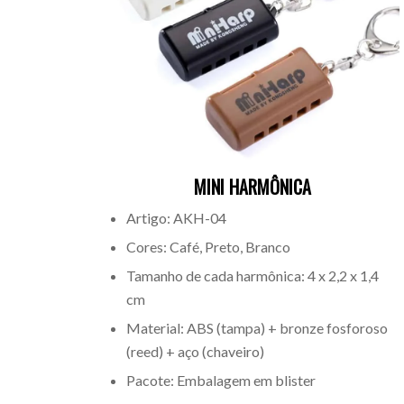
MINI HARMÔNICA
Artigo: AKH-04
Cores: Café, Preto, Branco
Tamanho de cada harmônica: 4 x 2,2 x 1,4
cm
Material: ABS (tampa) + bronze fosforoso
(reed) + aço (chaveiro)
Pacote: Embalagem em blister