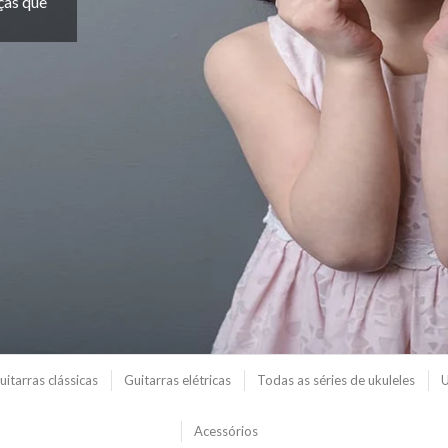
ças que
uitarras clássicas
Guitarras elétricas
Todas as séries de ukuleles
U
Acessórios