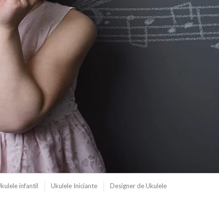
kulele infantil
Ukulele Iniciante
Designer de Ukulele