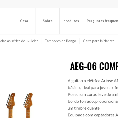
Casa
Sobre
produtos
Perguntas freque
das as séries de ukuleles
Tambores de Bongo
Gaita para iniciantes
AEG-06 COMP
A guitarra elétrica Ariose 
básico, ideal para jovens e i
Possui um corpo leve de ami
bordo torrado, proporcionan
um timbre quente.
Equipada com captadores Al