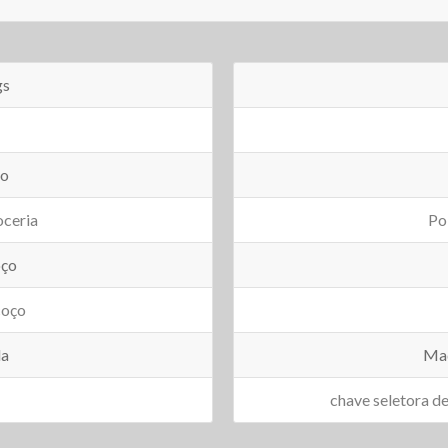
gs
po
ceria
Po
oço
coço
la
Mad
chave seletora d