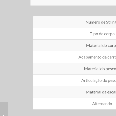
Número de Strin
Tipo de corpo
Material do cor
Acabamento da carro
Material do pesc
Articulação do pes
Material da esca
Alternando
Guitarra elétrica AEG-