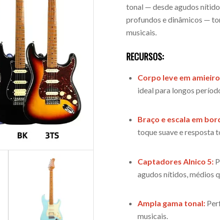
tonal — desde agudos nítido
profundos e dinâmicos — tor
musicais.
RECURSOS:
Corpo leve em amieiro
ideal para longos períod
Braço e escala em bor
toque suave e resposta 
Captadores Alnico 5:
P
agudos nítidos, médios q
Ampla gama tonal:
Perf
musicais.