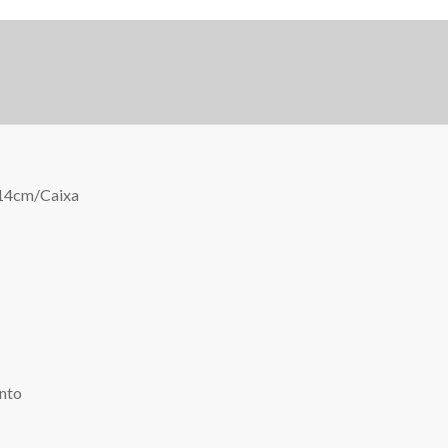
x14cm/Caixa
ento