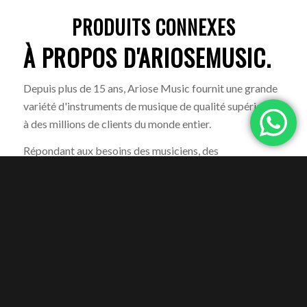
PRODUITS CONNEXES
À PROPOS D'ARIOSEMUSIC.
Depuis plus de 15 ans, Ariose Music fournit une grande
variété d'instruments de musique de qualité supérieure
à des millions de clients du monde entier.
Répondant aux besoins des musiciens, des
compositeurs de musique, des maisons de production et
des mélomanes amateurs du monde entier, la société
propose un large assortiment de produits, notamment
des ukulélé, des violons, des guitares acoustiques, des
claviers, des batteries et d'autres accessoires connexes.
Avec pour mission de fournir des instruments de
musique de la plus haute qualité aux meilleurs prix à une
clientèle mondiale, l'entreprise souhaite exceller dans le