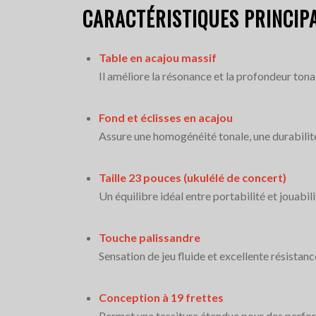
CARACTÉRISTIQUES PRINCIPA
Table en acajou massif
Il améliore la résonance et la profondeur tona
Fond et éclisses en acajou
Assure une homogénéité tonale, une durabilité
Taille 23 pouces (ukulélé de concert)
Un équilibre idéal entre portabilité et jouabil
Touche palissandre
Sensation de jeu fluide et excellente résistance
Conception à 19 frettes
Permet une tessiture étendue pour des perfo