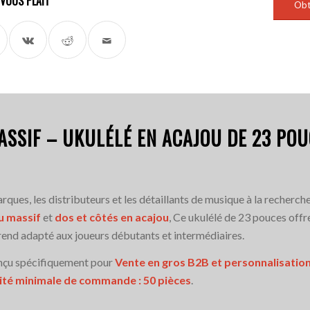
L VOUS PLAÎT
Obt
ASSIF – UKULÉLÉ EN ACAJOU DE 23 PO
ques, les distributeurs et les détaillants de musique à la recherche
u massif
et
dos et côtés en acajou
, Ce ukulélé de 23 pouces offr
e rend adapté aux joueurs débutants et intermédiaires.
onçu spécifiquement pour
Vente en gros B2B et personnalisati
té minimale de commande : 50 pièces
.