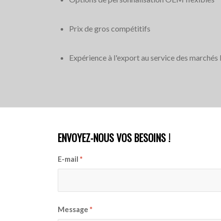
Prix de gros compétitifs
Expérience à l'export au service des marché
ENVOYEZ-NOUS VOS BESOINS !
E-mail
*
Message
*