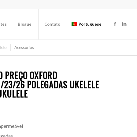
ntes
Blogue
Contato
Portuguese
lele
Acessórios
O PREÇO OXFORD
/23/26 POLEGADAS UKELELE
UKULELE
impermeável
egadas