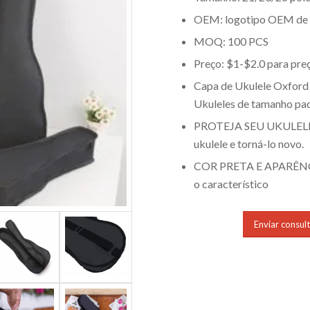
OEM: logotipo OEM de 
MOQ: 100 PCS
Preço: $1-$2.0 para pre
Capa de Ukulele Oxford 
Ukuleles de tamanho pa
PROTEJA SEU UKULELE: E
ukulele e torná-lo novo.
COR PRETA E APARÊNCIA
o característico
Enviar consul