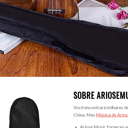
SOBRE ARIOSEM
Você encontrará milhares de
China. Mas
Música de Arios
Ariose Music forneceu ac