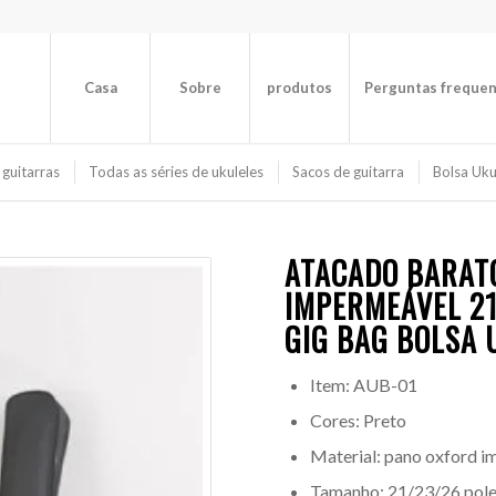
Casa
Sobre
produtos
Perguntas freque
 guitarras
Todas as séries de ukuleles
Sacos de guitarra
Bolsa Uku
ATACADO BARAT
IMPERMEÁVEL 21
GIG BAG
BOLSA 
Item: AUB-01
Cores: Preto
Material:
pano oxford 
Tamanho: 21/23/26 pol