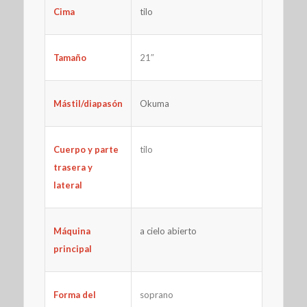
Cima
tilo
21″
Tamaño
Mástil/diapasón
Okuma
Cuerpo y parte
tilo
trasera y
lateral
Máquina
a cielo abierto
principal
soprano
Forma del