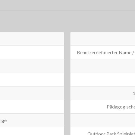
Benutzerdefinierter Name /
1
Pädagogische
nge
Outdoor Park Spielpla