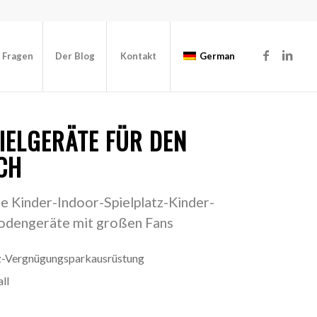
e Fragen
Der Blog
Kontakt
German
IELGERÄTE FÜR DEN
H
ge Kinder-Indoor-Spielplatz-Kinder-
odengeräte mit großen Fans
z-Vergnügungsparkausrüstung
ll