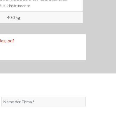
usikinstrumente
40,0 kg
log-.pdf