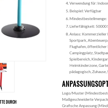
Verwendung für: Indoor
Beispiel: Verfügbar
Mindestbestellmenge: 
Lieferfähigkeit: 50000
Anlass: Kommerzieller
Sportpark, Abenteuerpa
Flughafen, öffentlicher 
Campingplatz, Stadtpa
Spielbereich, Kindergar
Heimkinderzone, Garten,
pädagogisch, Zuhause, 
ANPASSUNGSOPT
Logo/Muster
(Mindestbeste
Maßgeschneiderte Verpac
ITTE DURCH
Grafische Anpassung
(Minde