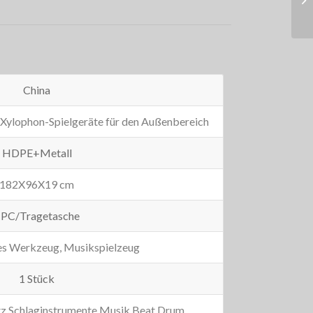
China
 Xylophon-Spielgeräte für den Außenbereich
HDPE+Metall
182X96X19 cm
PC/Tragetasche
s Werkzeug, Musikspielzeug
1 Stück
tz Schlaginstrumente Musik Beat Drum