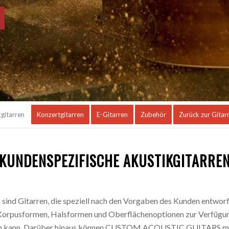
gitarren
Konzertgitarren
E-Gitarren
Zubehör
Zurück zur Gitar
KUNDENSPEZIFISCHE AKUSTIKGITARRE
itarren, die speziell nach den Vorgaben des Kunden entworfe
Korpusformen, Halsformen und Oberflächenoptionen zur Verfügung
ffen kann. Darüber hinaus können CUSTOM ACOUSTIC GUITARS mit