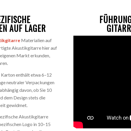
ZIFISCHE
FÜHRUNG
EN AUF LAGER
GITAR
ikgitarre
Materialien auf
igte Akustikgitarre hier auf
n eigenen Markt erkunden,
ren.
 Karton enthält etwa 6–12
nge neutraler Verpackungen
nabhängig davon, ob Sie 10
rd dem Design stets die
eit gewidmet.
ezifische Akustikgitarre
ezifischen Logo in 10–15