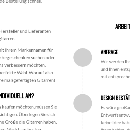
de Bestellung schnell.
ARBEI
Hersteller und Lieferanten
itarren.
it Ihrem Markennamen für
ANFRAGE
erbegeschenken suchen oder
Wir werden Ih
ens verbessern möchten,
und Ihnen ent
perfekte Wahl. Worauf also
mit entsprech
re maßgefertigten Gitarren!
NDIVIDUELL AN?
DESIGN BESTÄT
 kaufen möchten, müssen Sie
Es wäre großar
ichtigen. Überlegen Sie sich
Entwurfsentwu
he Größe die Gitarren haben,
keine Idee hab
hrem Markt am besten
Ihnen helfen, 