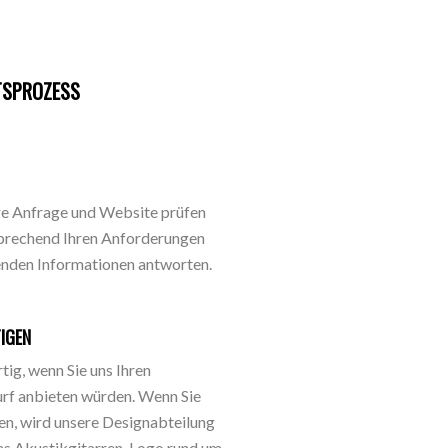
TSPROZESS
re Anfrage und Website prüfen
sprechend Ihren Anforderungen
enden Informationen antworten.
IGEN
tig, wenn Sie uns Ihren
rf anbieten würden. Wenn Sie
en, wird unsere Designabteilung
das Akustikgitarren-Logo rund um