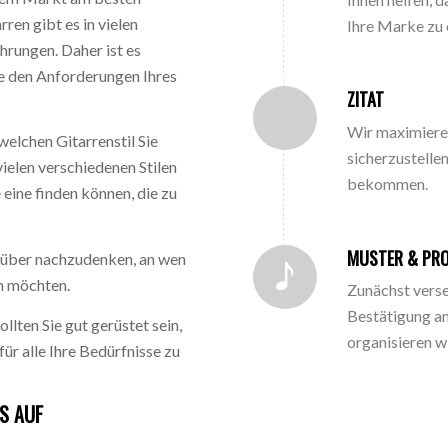
ren gibt es in vielen
Ihre Marke zu 
rungen. Daher ist es
die den Anforderungen Ihres
ZITAT
Wir maximiere
welchen Gitarrenstil Sie
sicherzustellen
ielen verschiedenen Stilen
bekommen.
 eine finden können, die zu
MUSTER & PR
arüber nachzudenken, an wen
n möchten.
Zunächst vers
Bestätigung an
llten Sie gut gerüstet sein,
organisieren w
ür alle Ihre Bedürfnisse zu
S AUF