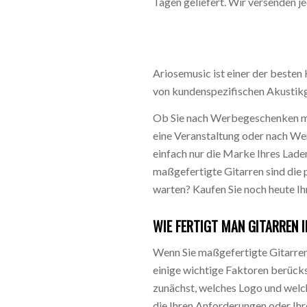
Tagen geliefert. Wir versenden je
Ariosemusic ist einer der besten 
von kundenspezifischen Akustikg
Ob Sie nach Werbegeschenken m
eine Veranstaltung oder nach W
einfach nur die Marke Ihres Lad
maßgefertigte Gitarren sind die 
warten? Kaufen Sie noch heute Ih
WIE FERTIGT MAN GITARREN I
Wenn Sie maßgefertigte Gitarren
einige wichtige Faktoren berücks
zunächst, welches Logo und welc
die Ihren Anforderungen oder I