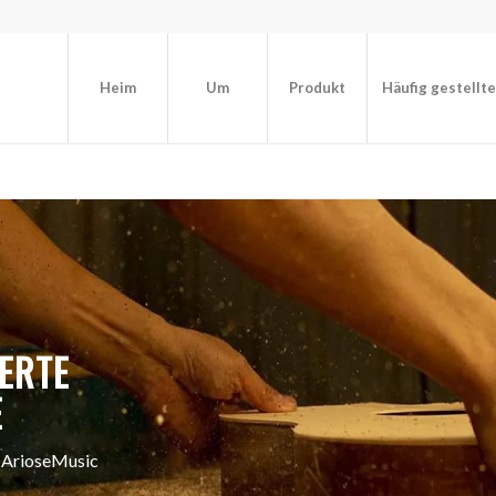
Heim
Um
Produkt
Häufig gestellt
ERTE
E
t ArioseMusic