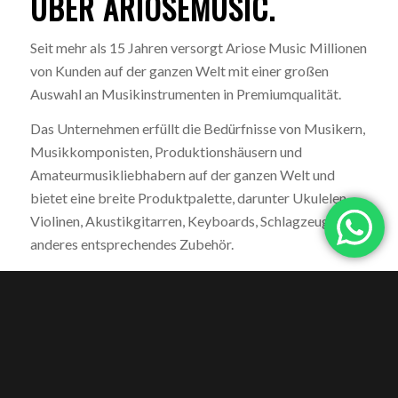
ÜBER ARIOSEMUSIC.
Seit mehr als 15 Jahren versorgt Ariose Music Millionen
von Kunden auf der ganzen Welt mit einer großen
Auswahl an Musikinstrumenten in Premiumqualität.
Das Unternehmen erfüllt die Bedürfnisse von Musikern,
Musikkomponisten, Produktionshäusern und
Amateurmusikliebhabern auf der ganzen Welt und
bietet eine breite Produktpalette, darunter Ukulelen,
Violinen, Akustikgitarren, Keyboards, Schlagzeuge und
anderes entsprechendes Zubehör.
Mit der Mission, einer weltweiten Kundschaft
Musikinstrumente höchster Qualität zu den besten
Preisen anzubieten, möchte das Unternehmen sich
durch herausragende Produktentwicklung,
ausgezeichnete Servicestandards und höchste
Kundenzufriedenheit auszeichnen.