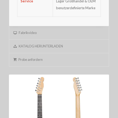
Service
Lager Großhandel & OEM
benutzerdefinierte Marke
Fabrikvideo
KATALOG HERUNTERLADEN
Probe anfordern