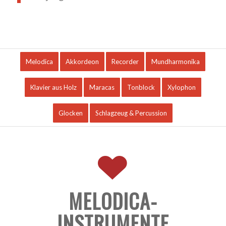
Melodica
Akkordeon
Recorder
Mundharmonika
Klavier aus Holz
Maracas
Tonblock
Xylophon
Glocken
Schlagzeug & Percussion
MELODICA-
INSTRUMENTE