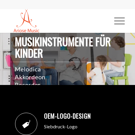
MUSIKINSTRUMENTE FÜR
KINDER
Melodica
Akkordeon
Recorder
Mundharmonika
Holzklavier für Kinder
Maracas
OEM-LOGO-DESIGN
Tonblock
Xylophon
Siebdruck-Logo
Schlagzeug & Percussion