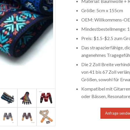
Material: Baumwolle + R
Größe: 5cm x 155cm
OEM: Willkommens-O
Mindestbestellmenge: 1
Preis: $1.5-$2.5 zum Gr
Das strapazierfähige, di
angenehmes Tragegefühl
Die 2 Zoll Breite verhind
von 41 bis 67 Zoll verlä
Größen, sowohl für Erwac
Kompatibel mit Gitarren
oder Bässen, Resonatore
Anfrage sende