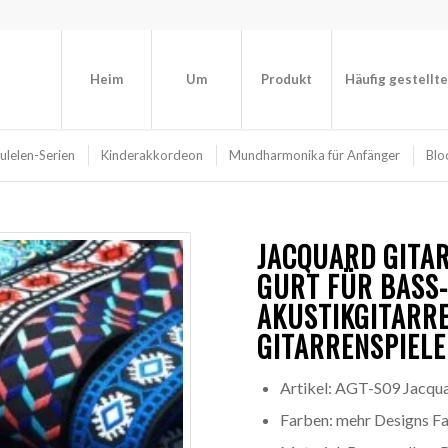
Heim
Um
Produkt
Häufig gestellt
ulelen-Serien
Kinderakkordeon
Mundharmonika für Anfänger
Blo
JACQUARD
GITA
GURT FÜR BASS-
AKUSTIKGITARRE
GITARRENSPIEL
Artikel: AGT-S09 Jacqu
Farben: mehr Designs F