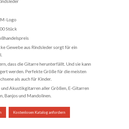
indsleder
EM-Logo
00 Stück
oßhandelspreis
cke Gewebe aus Rindsleder sorgt für ein
.
ern, dass die Gitarre herunterfällt. Und sie kann
ngert werden. Perfekte Größe für die meisten
hsene als auch für Kinder.
 und Akustikgitarren aller Größen, E-Gitarren
n, Banjos und Mandolinen.
n
Kostenlosen Katalog anfordern