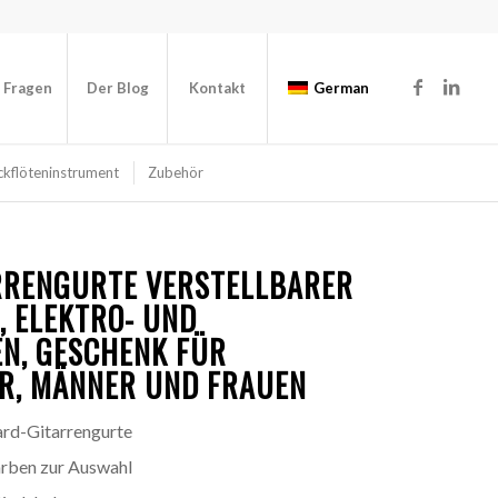
e Fragen
Der Blog
Kontakt
German
ckflöteninstrument
Zubehör
RRENGURTE
VERSTELLBARER
, ELEKTRO- UND
N, GESCHENK FÜR
ER, MÄNNER UND FRAUEN
ard-Gitarrengurte
arben zur Auswahl