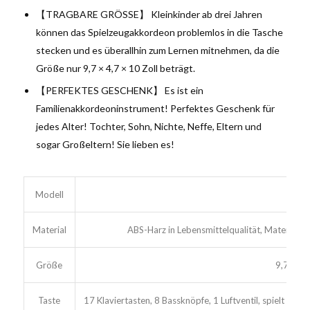
【TRAGBARE GRÖSSE】 Kleinkinder ab drei Jahren
können das Spielzeugakkordeon problemlos in die Tasche
stecken und es überallhin zum Lernen mitnehmen, da die
Größe nur 9,7 × 4,7 × 10 Zoll beträgt.
【PERFEKTES GESCHENK】 Es ist ein
Familienakkordeoninstrument! Perfektes Geschenk für
jedes Alter! Tochter, Sohn, Nichte, Neffe, Eltern und
sogar Großeltern! Sie lieben es!
Modell
AAB-
Material
ABS-Harz in Lebensmittelqualität, Materialien 
Größe
9,7″x4,
Taste
17 Klaviertasten, 8 Bassknöpfe, 1 Luftventil, spielt die 