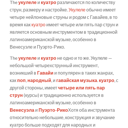
The
укулеле
и
куатро
различаются по количеству
струн, размеру и настройке.
Укулеле
обычно имеет
четыре нейлоновые струны и родом с Гавайев, в то
время как
куатро
имеет четыре или пять пар струн и
является основным инструментом в традиционной
латиноамериканской музыке, особенно в
Венесуэле и Пуэрто-Рико.
The
укулеле
и
куатро
не одно и то же. Укулеле —
небольшой четырехструнный инструмент,
возникший в
Гавайи
и популярен в таких жанрах,
как
поп
,
народный
, и
гавайская музыка
.
куатро
, с
другой стороны, имеет
четыре или пять пар
струн
(курсы) и традиционно используется в
латиноамериканской музыке, особенно в
Венесуэла
и
Пуэрто-Рико
Хотя оба инструмента
относительно небольшие, конструкция и звучание
куатро больше подходят для народных и