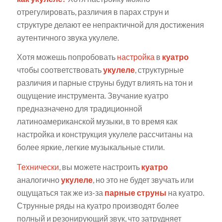
отрегулировать, различия в парах струн и
структуре делают ее непрактичной для достижения
аутентичного звука укулеле.
Хотя можешь попробовать
настройка
в
куатро
чтобы соответствовать
укулеле
, структурные
различия и парные струны будут влиять на тон и
ощущение инструмента. Звучание куатро
предназначено для традиционной
латиноамериканской музыки, в то время как
настройка и конструкция укулеле рассчитаны на
более яркие, легкие музыкальные стили.
Технически
, вы можете настроить
куатро
аналогично
укулеле
, но это не будет звучать или
ощущаться так же из-за
парные струны
на куатро.
Струнные ряды на куатро производят более
полный и резонирующий звук, что затрудняет