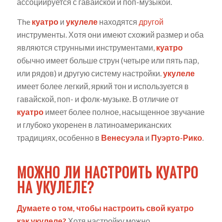
ассоциируется с гавайской и поп-музыкой.
The
куатро
и
укулеле
находятся
другой
инструменты. Хотя они имеют схожий размер и оба
являются струнными инструментами,
куатро
обычно имеет больше струн (четыре или пять пар,
или рядов) и другую систему настройки.
укулеле
имеет более легкий, яркий тон и используется в
гавайской, поп- и фолк-музыке. В отличие от
куатро
имеет более полное, насыщенное звучание
и глубоко укоренен в латиноамериканских
традициях, особенно в
Венесуэла
и
Пуэрто-Рико
.
МОЖНО ЛИ НАСТРОИТЬ КУАТРО
НА УКУЛЕЛЕ?
Думаете о том, чтобы настроить свой куатро
как укулеле?
Хотя настройку можно