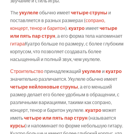
звучание и стиль игры.
The
укулеле
обычно имеет
четыре струны
и
поставляется в разных размерах (
сопрано,
концерт, тенор и баритон
).
куатро
имеет
четыре
или пять пар струн
, а его форма тела напоминает
гитара
Куатро больше по размеру, с более глубоким
корпусом, что позволяет создавать более
насыщенный и полный звук, чем укулеле.
Строительство
принадлежащий
укулеле
и
куатро
значительно различается. Укулеле обычно имеет
четыре нейлоновые струны
, а его меньший
размер делает его более удобным в обращении, с
различными вариациями, такими как сопрано,
концерт, тенор и баритон укулеле.
куатро
может
иметь
четыре или пять пар струн
(называется
курсы
) и напоминает по форме небольшую гитару.
Куатро больше и имеют более глубокий корпус, что