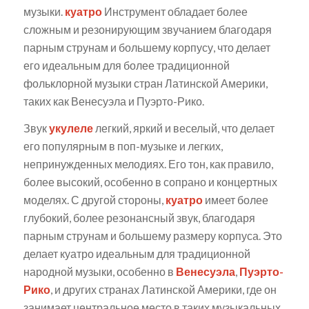
музыки.
куатро
Инструмент обладает более
сложным и резонирующим звучанием благодаря
парным струнам и большему корпусу, что делает
его идеальным для более традиционной
фольклорной музыки стран Латинской Америки,
таких как Венесуэла и Пуэрто-Рико.
Звук
укулеле
легкий, яркий и веселый, что делает
его популярным в поп-музыке и легких,
непринужденных мелодиях. Его тон, как правило,
более высокий, особенно в сопрано и концертных
моделях. С другой стороны,
куатро
имеет более
глубокий, более резонансный звук, благодаря
парным струнам и большему размеру корпуса. Это
делает куатро идеальным для традиционной
народной музыки, особенно в
Венесуэла
,
Пуэрто-
Рико
, и других странах Латинской Америки, где он
занимает центральное место в таких музыкальных