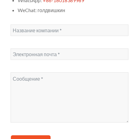
WhatsApp:
+86-18018389989
WeChat: голдвишкин