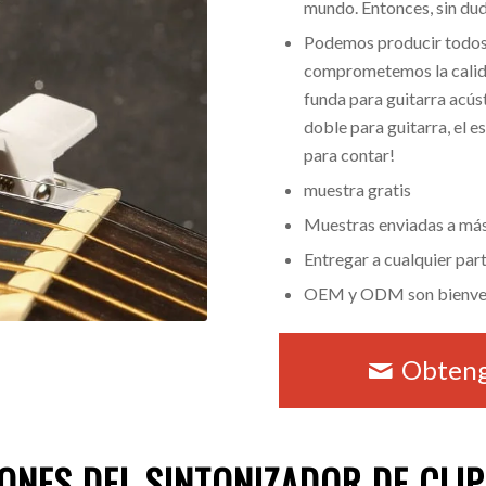
mundo. Entonces, sin dud
Podemos producir todos 
comprometemos la calida
funda para guitarra acúst
doble para guitarra, el e
para contar!
muestra gratis
Muestras enviadas a más
Entregar a cualquier par
OEM y ODM son bienve
Obteng
IONES DEL SINTONIZADOR DE CLI