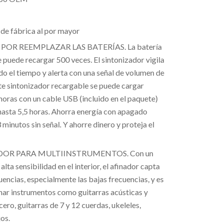
 de fábrica al por mayor
POR REEMPLAZAR LAS BATERÍAS. La batería
e puede recargar 500 veces. El sintonizador vigila
do el tiempo y alerta con una señal de volumen de
Este sintonizador recargable se puede cargar
horas con un cable USB (incluido en el paquete)
hasta 5,5 horas. Ahorra energía con apagado
minutos sin señal. Y ahorre dinero y proteja el
DOR PARA MULTIINSTRUMENTOS. Con un
lta sensibilidad en el interior, el afinador capta
encias, especialmente las bajas frecuencias, y es
inar instrumentos como guitarras acústicas y
cero, guitarras de 7 y 12 cuerdas, ukeleles,
jos.