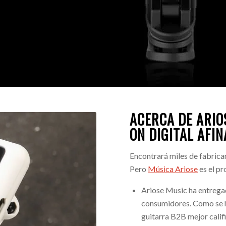
ACERCA DE ARIO
ON DIGITAL
AFIN
Encontrará miles de fabrica
Pero
Música Ariose
es el pr
Ariose Music ha entregad
consumidores. Como se h
guitarra B2B mejor calif