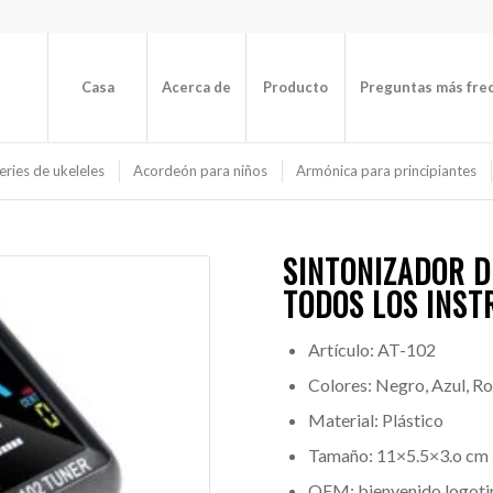
Casa
Acerca de
Producto
Preguntas más fre
eries de ukeleles
Acordeón para niños
Armónica para principiantes
SINTONIZADOR D
TODOS LOS INS
Artículo: AT-102
Colores: Negro, Azul, Ro
Material: Plástico
Tamaño: 11×5.5×3.o cm
OEM: bienvenido logo