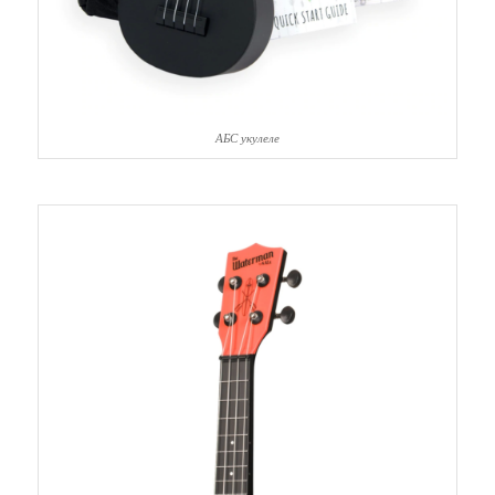
АБС укулеле