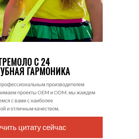
ТРЕМОЛО С 24
ГУБНАЯ ГАРМОНИКА
 профессиональным производителем
ринимаем проекты OEM и ODM. мы жаждем
емся с вами с наиболее
ой и отличным качеством.
чить цитату сейчас