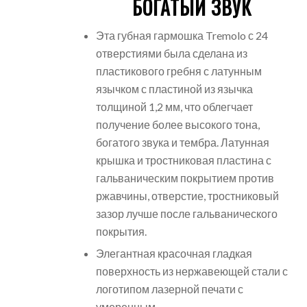
БОГАТЫЙ ЗВУК
Эта губная гармошка Tremolo с 24
отверстиями была сделана из
пластикового гребня с латунным
язычком с пластиной из язычка
толщиной 1,2 мм, что облегчает
получение более высокого тона,
богатого звука и тембра. Латунная
крышка и тростниковая пластина с
гальваническим покрытием против
ржавчины, отверстие, тростниковый
зазор лучше после гальванического
покрытия.
Элегантная красочная гладкая
поверхность из нержавеющей стали с
логотипом лазерной печати с
умеренным