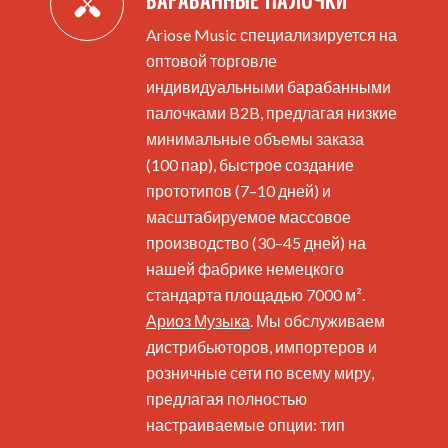
БАРАБАННЫЕ ПАЛОЧКИ
класса под вашей частной торговой маркой.
Ariose Music специализируется на
оптовой торговле
ПОЛУЧИТЬ ОПТОВЫЕ ЦЕНЫ
индивидуальными барабанными
палочками B2B, предлагая низкие
минимальные объемы заказа
(100 пар), быстрое создание
прототипов (7–10 дней) и
масштабируемое массовое
производство (30–45 дней) на
нашей фабрике немецкого
стандарта площадью 7000 м².
Ариоз Музыка
. Мы обслуживаем
дистрибьюторов, импортеров и
розничные сети по всему миру,
предлагая полностью
настраиваемые опции: тип