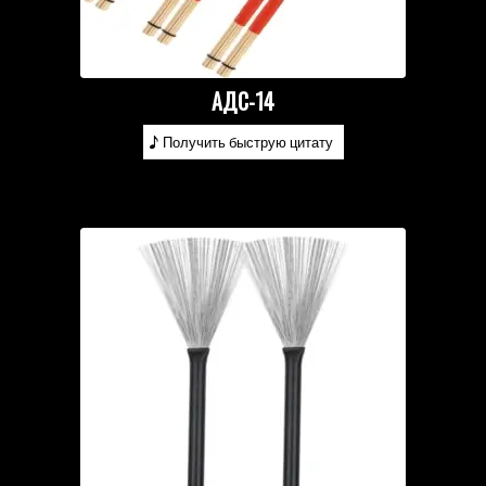
АДС-14
Получить быструю цитату