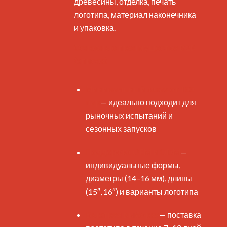
древесины, отделка, печать
логотипа, материал наконечника
и упаковка.
Основные преимущества B2B
(список)
Минимальный заказ от 100
пар
— идеально подходит для
рыночных испытаний и
сезонных запусков
Поддержка OEM и ODM
—
индивидуальные формы,
диаметры (14–16 мм), длины
(15″, 16″) и варианты логотипа
Быстрая выборка
— поставка