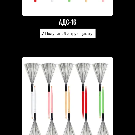
АДС-16
Получить быструю цитату