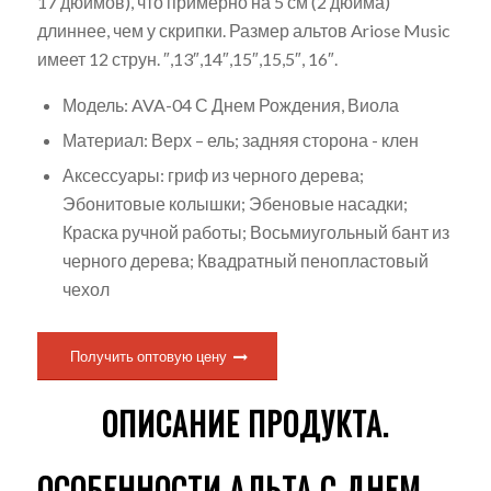
17 дюймов), что примерно на 5 см (2 дюйма)
длиннее, чем у скрипки. Размер альтов Ariose Music
имеет 12 струн. ″,13″,14″,15″,15,5″, 16″.
Модель: AVA-04 С Днем Рождения, Виола
Материал: Верх – ель; задняя сторона - клен
Аксессуары: гриф из черного дерева;
Эбонитовые колышки; Эбеновые насадки;
Краска ручной работы; Восьмиугольный бант из
черного дерева; Квадратный пенопластовый
чехол
Получить оптовую цену
ОПИСАНИЕ ПРОДУКТА.
ОСОБЕННОСТИ АЛЬТА С ДНЕМ