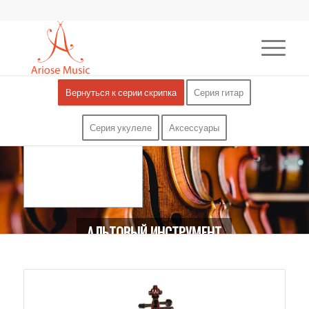
Вернуться к серии скрипка
Серия гитар
Серия укулеле
Аксессуары
Содержание
[
hide
]
АЛЬТОВЫЙ ИНСТРУМЕНТ