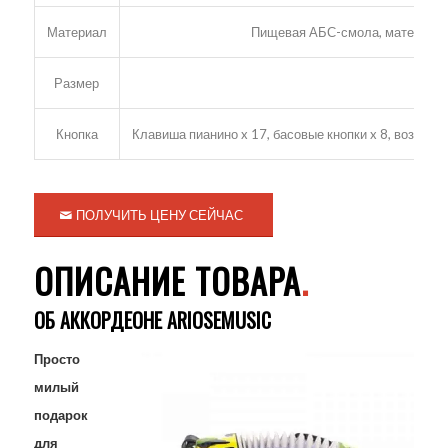
Материал
Пищевая АБС-смола, материалы 
Размер
Кнопка
Клавиша пианино x 17, басовые кнопки x 8, воздушны
ПОЛУЧИТЬ ЦЕНУ СЕЙЧАС
ОПИСАНИЕ ТОВАРА
.
ОБ АККОРДЕОНЕ ARIOSEMUSIC
Просто
милый
подарок
для