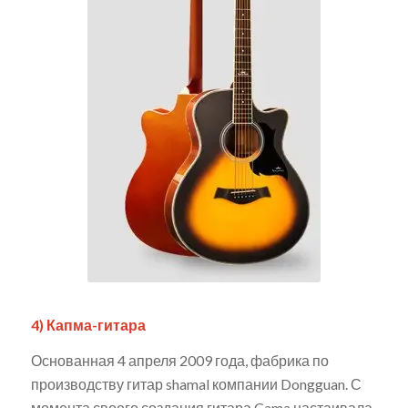
4) Капма-гитара
Основанная 4 апреля 2009 года, фабрика по
производству гитар shamal компании Dongguan. С
момента своего создания гитара Cama настаивала