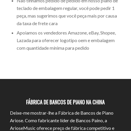
Não tínhamos pedido de pedido em nosso piano de
teclado de embalagem regular, você pode pedir 1
peça, mas sugerimos que você peça mais por causa
da taxa de frete cara
Apoiamos os vendedores Amazone, eBay, Shopee,
Lazada para oferecer logotipo oem e embalagem
com quantidade mínima para pedido
FÁBRICA DE BANCOS DE PIANO NA CHINA
Deixe-me mostrar-lhe a Fábrica de Bancos de Piano
Ariose. Como fabricante líder de Bancos Paino, a
ArioseMusic oferece preço de fábrica competitivo e