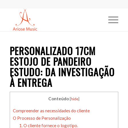
PERSONALIZADO 17CM
ESTOJO DE PANDEIRO
ESTUDO: DA INVESTIGAÇÃO
À ENTREGA
Conteúdo
[
hide
]
Compreender as necessidades do cliente
O Processo de Personalização
1. O cliente fornece o logotipo.