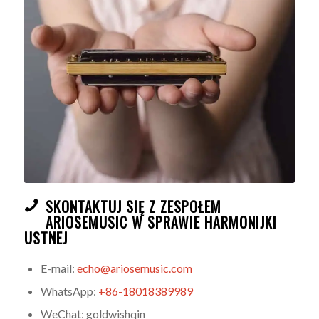
SKONTAKTUJ SIĘ Z ZESPOŁEM
ARIOSEMUSIC W SPRAWIE HARMONIJKI
USTNEJ
E-mail:
echo@ariosemusic.com
WhatsApp:
+86-18018389989
WeChat: goldwishqin