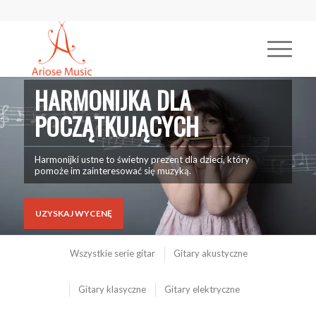
HARMONIJKA DLA
POCZĄTKUJĄCYCH
Harmonijki ustne to świetny prezent dla dzieci, który
pomoże im zainteresować się muzyką.
UZYSKAJ WYCENĘ
Wszystkie serie gitar
Gitary akustyczne
Gitary klasyczne
Gitary elektryczne