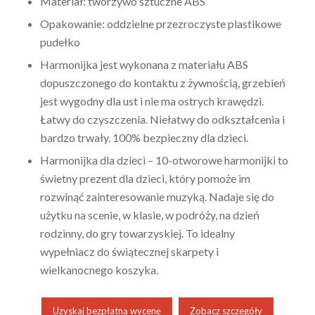
Materiał: tworzywo sztuczne ABS
Opakowanie: oddzielne przezroczyste plastikowe
pudełko
Harmonijka jest wykonana z materiału ABS
dopuszczonego do kontaktu z żywnością, grzebień
jest wygodny dla ust i nie ma ostrych krawędzi.
Łatwy do czyszczenia. Niełatwy do odkształcenia i
bardzo trwały. 100% bezpieczny dla dzieci.
Harmonijka dla dzieci – 10-otworowe harmonijki to
świetny prezent dla dzieci, który pomoże im
rozwinąć zainteresowanie muzyką. Nadaje się do
użytku na scenie, w klasie, w podróży, na dzień
rodzinny, do gry towarzyskiej. To idealny
wypełniacz do świątecznej skarpety i
wielkanocnego koszyka.
Uzyskaj bezpłatną wycenę
Zobacz szczegóły