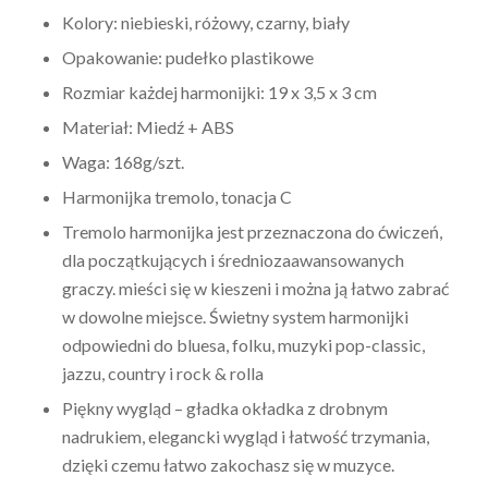
Kolory: niebieski, różowy, czarny, biały
Opakowanie: pudełko plastikowe
Rozmiar każdej harmonijki: 19 x 3,5 x 3 cm
Materiał: Miedź + ABS
Waga: 168g/szt.
Harmonijka tremolo, tonacja C
Tremolo
harmonijka jest przeznaczona do ćwiczeń,
dla początkujących i średniozaawansowanych
graczy. mieści się w kieszeni i można ją łatwo zabrać
w dowolne miejsce. Świetny system harmonijki
odpowiedni do bluesa, folku, muzyki pop-classic,
jazzu, country i rock & rolla
Piękny wygląd – gładka okładka z drobnym
nadrukiem, elegancki wygląd i łatwość trzymania,
dzięki czemu łatwo zakochasz się w muzyce.