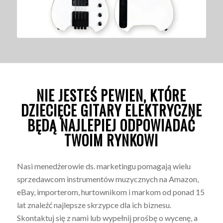
NIE JESTEŚ PEWIEN, KTÓRE
DZIECIĘCE GITARY ELEKTRYCZNE
BĘDĄ NAJLEPIEJ ODPOWIADAĆ
TWOIM RYNKOWI
Nasi menedżerowie ds. marketingu pomagają wielu
sprzedawcom instrumentów muzycznych na Amazon,
eBay, importerom, hurtownikom i markom od ponad 15
lat znaleźć najlepsze skrzypce dla ich biznesu.
Skontaktuj się z nami lub wypełnij prośbę o wycenę, a