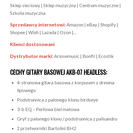
Sklep sieciowy | Sklep muzyczny | Centrum muzyczne |
Szkoła muzyczna
Sprzedawcy internetowi:
Amazon | eBay | Shopify |
Shopee | Wish | Lazada | Ozon |…
Klienci dostosowani
Dystrybutor marki:
Ariosemusic | Bonfil | Ecostik
CECHY GITARY BASOWEJ AKB-07 HEADLESS:
4-strunowa gitara basowa z korpusem z drewna
lipowego
Podstrunnica z palonego klonu birdseye
3-b EQ – Perłowa biel matowa
Gryf z palonego klonu / podstrunnica z palisandru
2 przetworniki Bartolini BH2