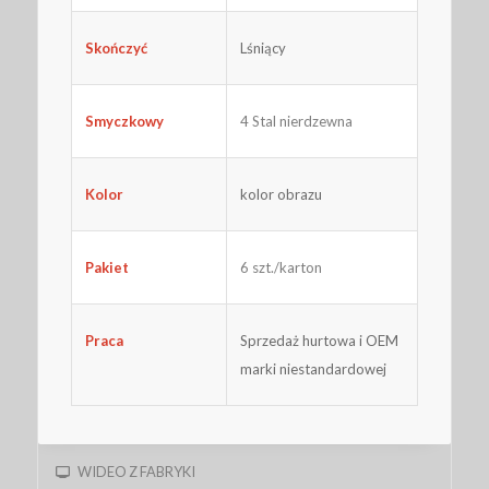
Skończyć
Lśniący
Smyczkowy
4 Stal nierdzewna
Kolor
kolor obrazu
Pakiet
6 szt./karton
Praca
Sprzedaż hurtowa i OEM
marki niestandardowej
WIDEO Z FABRYKI