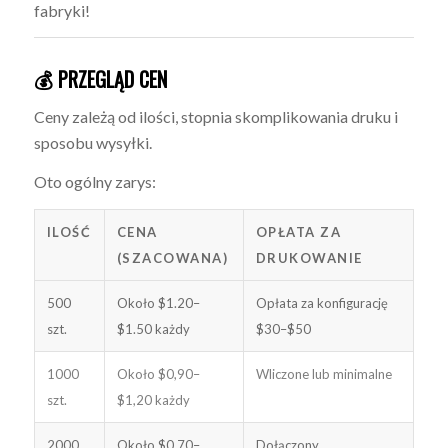
fabryki!
💰 PRZEGLĄD CEN
Ceny zależą od ilości, stopnia skomplikowania druku i
sposobu wysyłki.
Oto ogólny zarys:
ILOŚĆ
CENA
OPŁATA ZA
(SZACOWANA)
DRUKOWANIE
500
Około $1.20–
Opłata za konfigurację
szt.
$1.50 każdy
$30–$50
1000
Około $0,90–
Wliczone lub minimalne
szt.
$1,20 każdy
2000
Około $0,70–
Dołączony