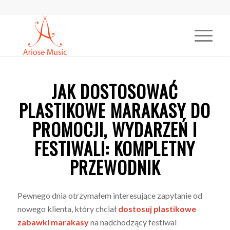
JAK DOSTOSOWAĆ
PLASTIKOWE MARAKASY DO
PROMOCJI, WYDARZEŃ I
FESTIWALI: KOMPLETNY
PRZEWODNIK
Pewnego dnia otrzymałem interesujące zapytanie od
nowego klienta, który chciał
dostosuj plastikowe
zabawki marakasy
na nadchodzący festiwal