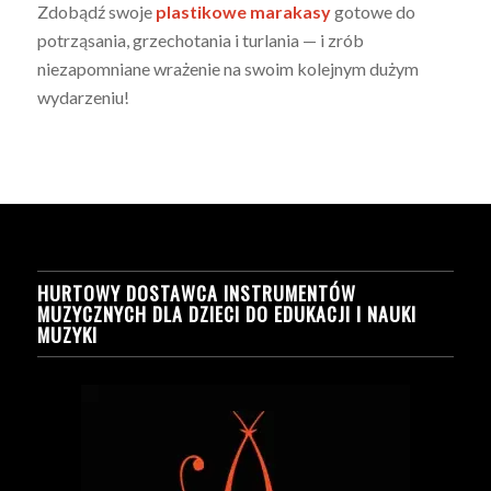
Zdobądź swoje
plastikowe marakasy
gotowe do
potrząsania, grzechotania i turlania — i zrób
niezapomniane wrażenie na swoim kolejnym dużym
wydarzeniu!
HURTOWY DOSTAWCA INSTRUMENTÓW
MUZYCZNYCH DLA DZIECI DO EDUKACJI I NAUKI
MUZYKI