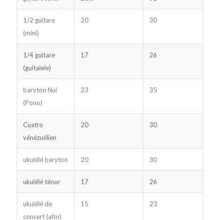
1/2 guitare
20
30
(mini)
1/4 guitare
17
26
(guitalele)
baryton Nui
23
35
(Pono)
Cuatro
20
30
vénézuélien
ukulélé baryton
20
30
ukulélé ténor
17
26
ukulélé de
15
23
concert (alto)