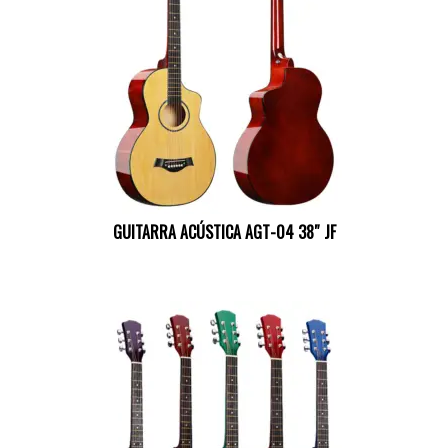
GUITARRA ACÚSTICA AGT-04 38″ JF